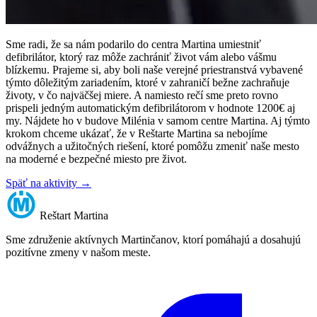
Sme radi, že sa nám podarilo do centra Martina umiestniť
defibrilátor, ktorý raz môže zachrániť život vám alebo vášmu
blízkemu. Prajeme si, aby boli naše verejné priestranstvá vybavené
týmto dôležitým zariadením, ktoré v zahraničí bežne zachraňuje
životy, v čo najväčšej miere. A namiesto rečí sme preto rovno
prispeli jedným automatickým defibrilátorom v hodnote 1200€ aj
my. Nájdete ho v budove Milénia v samom centre Martina. Aj týmto
krokom chceme ukázať, že v Reštarte Martina sa nebojíme
odvážnych a užitočných riešení, ktoré pomôžu zmeniť naše mesto
na moderné e bezpečné miesto pre život.
Späť na aktivity
→
Reštart
Martina
Sme združenie aktívnych Martinčanov, ktorí pomáhajú a dosahujú
pozitívne zmeny v našom meste.