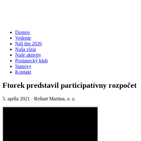
Domov
Vedenie
Náš tím 2026
Naša vízia
Naše aktivity
Poslanecký klub
Stanovy
Kontakt
Ftorek predstavil participatívny rozpočet
5. apríla 2021
· Reštart Martina, o. z.