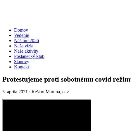
Domov
Vedenie
Náš tím 2026
Naša vízia
Naše aktivity
Poslanecký klub
Stanovy
Kontakt
Protestujeme proti sobotnému covid rež
5. apríla 2021
· Reštart Martina, o. z.