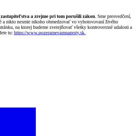
zastupiteľstva a zrejme pri tom porušili zákon
. Sme presvedčení,
jné a nikto nesmie nikoho obmedzovať vo vyhotovovaní živého
stránku, na ktorej budeme zverejňovať všetky kontroverzné udalosti a
dete tu:
https://www.pozeramevamnaprsty.sk
.