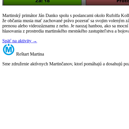
Martinský primátor Ján Danko spolu s poslancami okolo Rufolfa Kol
že občania musia mať zachované právo pozerať sa svojim voleným zás
prenosu alebo videozáznamu z neho. Je naozaj hanbou, ako sa mocní to
hlasovania z prostredia martinského mestského zastupiteľstva a bojo
Späť na aktivity
→
Reštart
Martina
Sme združenie aktívnych Martinčanov, ktorí pomáhajú a dosahujú po