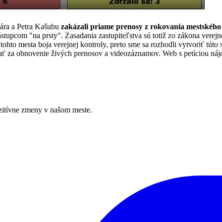
lára a Petra Kašubu
zakázali priame prenosy z rokovania mestského 
tupcom "na prsty". Zasadania zastupiteľstva sú totiž zo zákona vere
hto mesta boja verejnej kontroly, preto sme sa rozhodli vytvoriť túto 
vať za obnovenie živých prenosov a videozáznamov. Web s petíciou náj
zitívne zmeny v našom meste.