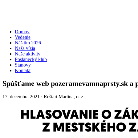
Domov
Vedenie
Náš tím 2026
Naša vízia
Naše aktivity
Poslanecký klub
Stanovy
Kontakt
Spúšťame web pozeramevamnaprsty.sk a p
17. decembra 2021
· Reštart Martina, o. z.