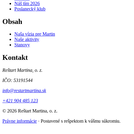
Náš tím 2026
Poslanecký klub
Obsah
Naša vízia pre Martin
Naše aktivity
Stanovy
Kontakt
Reštart Martina, o. z.
IČO: 53191544
info@restartmartina.sk
+421 904 485 123
© 2026 Reštart Martina, o. z.
Právne informácie
·
Postavené s rešpektom k vášmu súkromiu.