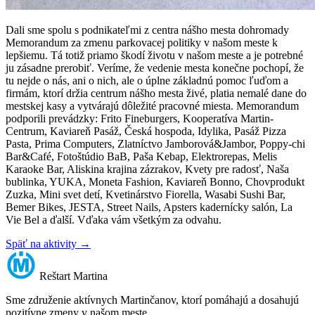
Dali sme spolu s podnikateľmi z centra nášho mesta dohromady
Memorandum za zmenu parkovacej politiky v našom meste k
lepšiemu. Tá totiž priamo škodí životu v našom meste a je potrebné
ju zásadne prerobiť. Veríme, že vedenie mesta konečne pochopí, že
tu nejde o nás, ani o nich, ale o úplne základnú pomoc ľuďom a
firmám, ktorí držia centrum nášho mesta živé, platia nemalé dane do
mestskej kasy a vytvárajú dôležité pracovné miesta. Memorandum
podporili prevádzky: Frito Fineburgers, Kooperatíva Martin-
Centrum, Kaviareň Pasáž, Česká hospoda, Idylika, Pasáž Pizza
Pasta, Prima Computers, Zlatníctvo Jamborová&Jambor, Poppy-chi
Bar&Café, Fotoštúdio BaB, Paša Kebap, Elektrorepas, Melis
Karaoke Bar, Aliskina krajina zázrakov, Kvety pre radosť, Naša
bublinka, YUKA, Moneta Fashion, Kaviareň Bonno, Chovprodukt
Zuzka, Mini svet detí, Kvetinárstvo Fiorella, Wasabi Sushi Bar,
Bemer Bikes, JESTA, Street Nails, Apsters kadernícky salón, La
Vie Bel a ďalší. Vďaka vám všetkým za odvahu.
Späť na aktivity
→
Reštart
Martina
Sme združenie aktívnych Martinčanov, ktorí pomáhajú a dosahujú
pozitívne zmeny v našom meste.